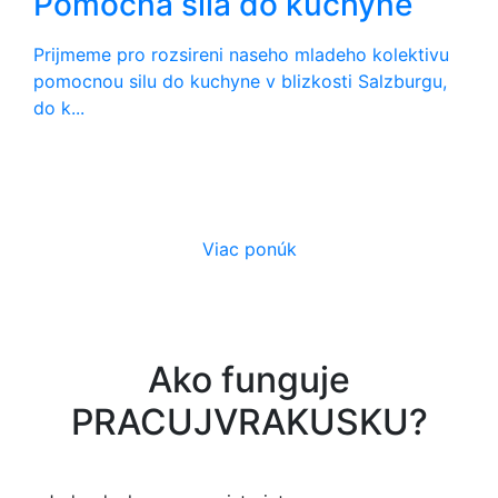
Pomocná sila do kuchyne
Prijmeme pro rozsireni naseho mladeho kolektivu
pomocnou silu do kuchyne v blizkosti Salzburgu,
do k...
Viac ponúk
Pracujeme s priateľkou ako
pár v Rakúsku na letisku vo
Ako funguje
Schwechate. Robíme
upratovacie práce. Sme veľmi
PRACUJVRAKUSKU?
spokojní, v blízkosti máme
pekné ubytovanie. Rakúska
pracovná zmluva, plat podľa