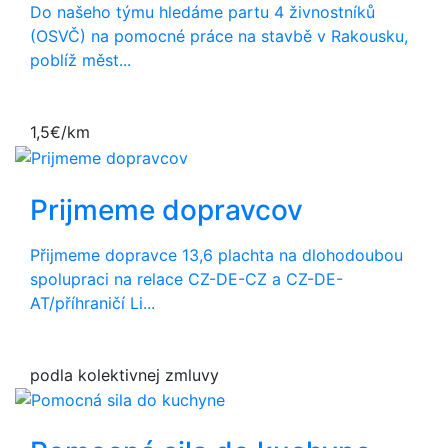
Do našeho týmu hledáme partu 4 živnostníků
(OSVČ) na pomocné práce na stavbě v Rakousku,
poblíž měst...
1,5€/km
Prijmeme dopravcov
Přijmeme dopravce 13,6 plachta na dlohodoubou
spolupraci na relace CZ-DE-CZ a CZ-DE-
AT/příhraničí Li...
podla kolektivnej zmluvy